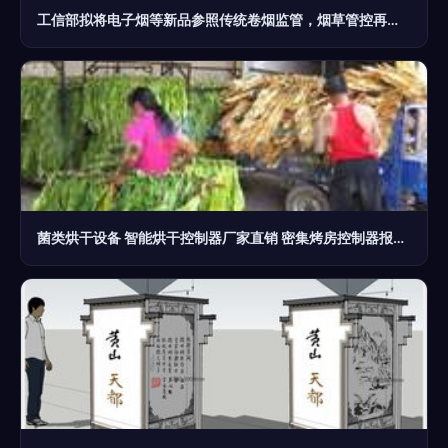
工信部拟将电子烟等新品参照传统卷烟监管，烟草管控再升级
菌类烘干设备 智能烘干控制器厂家直销 密集烤房控制器报价 烤烟控制器 烟草公司中标产品