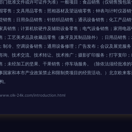
部门批准文件或许可证件为准）一般项目：食品销售（仅销售预包装
帽零售；文具用品零售；照相器材及望远镜零售；钟表与计时仪器销
货销售；日用杂品销售；针纺织品销售；通讯设备销售；化工产品销
家具销售；计算机软硬件及辅助设备零售；电气设备销售；家用电器
售；工艺美术品及收藏品零售（象牙及其制品除外）；日用品销售；
；制冷、空调设备销售；通用设备修理；广告发布；会议及展览服务
咨询、技术交流、技术转让、技术推广；摄影扩印服务；打字复印；
售；未经加工的坚果、干果销售；停车场服务。（除依法须经批准的
事国家和本市产业政策禁止和限制类项目的经营活动。）北京欧来客
构。
lk-24k.com/introduction.html