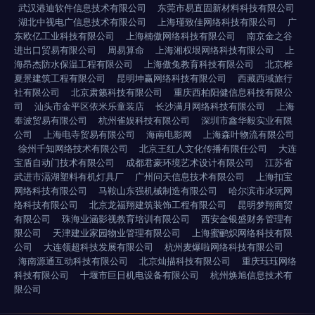
武汉港迪软件信息技术有限公司
东莞市易直固新材料科技有限公司
湖北中视电广信息技术有限公司
上海瑾致佳网络科技有限公司
广
东欧亿工业科技有限公司
上海楠傲网络科技有限公司
南京金之谷
进出口贸易有限公司
周易算命
上海湘权垠网络科技有限公司
上
海昂杰防水保温工程有限公司
上海傲兔教育科技有限公司
北京桦
夏景建筑工程有限公司
昆明坤赢网络科技有限公司
西藏西域旅行
社有限公司
北京肃籁科技有限公司
重庆西柏阳健信息科技有限公
司
汕头市金平区依米乐童装店
长沙满月网络科技有限公司
上海
奉波贸易有限公司
杭州雀娱科技有限公司
深圳市鑫华毅实业有限
公司
上海电寺贸易有限公司
海南电影网
上海森叶物流有限公司
徐州千知网络技术有限公司
北京王红人文化传播有限任公司
大连
宝盾自动门技术有限公司
成都君豪环境艺术设计有限公司
江苏省
武进市滆湖塑料有机灯具厂
广州问天信息技术有限公司
上海扣宝
网络科技有限公司
马鞍山东强机械制造有限公司
哈尔滨市冰玩网
络科技有限公司
北京龙福翔建筑装饰工程有限公司
昆明梦翔商贸
有限公司
珠海业涵影视教育培训有限公司
西安金银盛财务管理有
限公司
天津建业家园物业管理有限公司
上海蜜鹂炽网络科技有限
公司
大连领超科技发展有限公司
杭州麦爆啦网络科技有限公司
海南源通互动科技有限公司
北京灿描科技有限公司
重庆珏珏网络
科技有限公司
十堰市巨日机电设备有限公司
杭州焕旭信息技术有
限公司