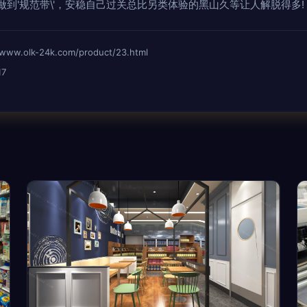
到'规范带\'，安稳自己过关总比另类体验的黑山久等让人解脱得多!
olk-24k.com/product/23.html
17