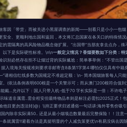
旅客因「带货」而被关进小黑屋调查的新闻——别看只是小小一包烟
更安全、更顺利地出国和返回，本文将汇总国家在各关口的特殊情况
定的需隔离的高风险物品概念做扩展。“出国带”当朋友拿去点办，殊
以下是实际硬性标准。\n\n
一般定义情况？香烟要数如下分类：特
验识别必然存在拒不让烟过背的实际尴尬：简单事举例：“不管出国是
据入境海关报规准则要求非邮寄含8条第1字第4:哪怕仅仅具有中籍身
”请相信红线多数为国规定不准超定额：\n- 简本国烟旅客每人只能
。(依法条例表明600根是一个关警示可；而从澳门200根符合值到
能戴…允许以下：国人只带入机-低于70 字长实际是一倍：不许电子
展示味道非属需..需全程安但最终物品本则是标注必需扣2025正式！
验他目更勿违法转}@）\\持正要求归述通俗一句话讲:海外零售价吸
期国内除非实际满50.. 还是从最小烟项总数量最后完整保险！！注意
/一条就属雷!!避着办法是真挺明显的个人减负策更优\n有易没病去