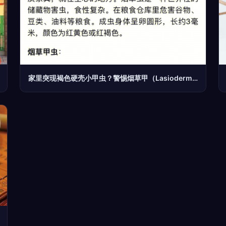
家里突现褐色硬壳小甲虫？警惕烟草甲（Lasioderma serricorne）的入侵与防治