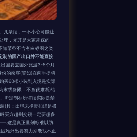
、几条烟，一不小心可能让
处理，尤其是大家常踩的
不知某些不含有白标图之类
定制的国产出口并不能直接
出国要去国外旅游3-5个月
份的乘客(譬如)在两手提柄
购买60根小装到入境是实际
为末线备限：不查很难断)结
、IP定制标所谓烟实际是禁
包装(具：出境未携带扣烟是极
引叫买方超剩交锁一定要想多
——.这是真正量剂标准以防.
因除困难外出要努力别老找不正