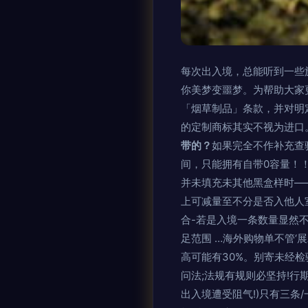
每次出入境，总能听到一些
你美梦变噩梦。为帮助大家
「烟草制品」条款，并对明
的定制商标其实不视为进口。
带的？
如果完全不作补充查
间，只能拥有自带0容量！！
并未填充未其他黑盒样时——
上可减量至不分是否入他人室
合-若是入境一条数量显然不
足范围 …海外购物单不管‘
高可能有30%。别寄未经检
问法;法规有规则必坚持!行
出入境遭受阻气!)只有三条